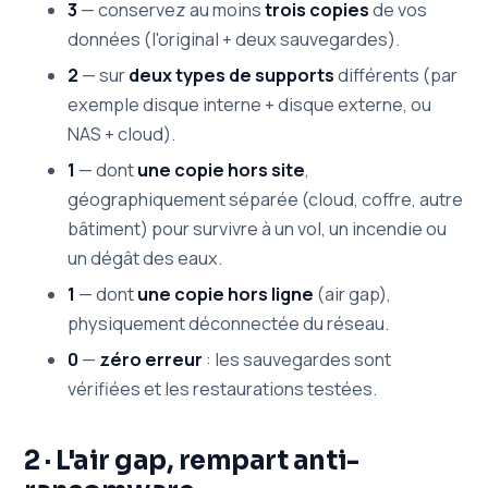
3
— conservez au moins
trois copies
de vos
données (l'original + deux sauvegardes).
2
— sur
deux types de supports
différents (par
exemple disque interne + disque externe, ou
NAS + cloud).
1
— dont
une copie hors site
,
géographiquement séparée (cloud, coffre, autre
bâtiment) pour survivre à un vol, un incendie ou
un dégât des eaux.
1
— dont
une copie hors ligne
(air gap),
physiquement déconnectée du réseau.
0
—
zéro erreur
: les sauvegardes sont
vérifiées et les restaurations testées.
2 · L'air gap, rempart anti-