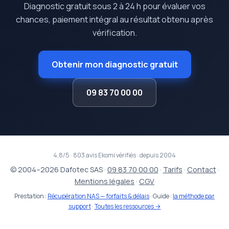
Diagnostic gratuit sous 2 à 24 h pour évaluer vos
chances, paiement intégral au résultat obtenu après
vérification.
Obtenir mon diagnostic gratuit
09 83 70 00 00
4,8/5 · 803 avis Ekomi vérifiés · depuis 2004
© 2004–2026 Dafotec SAS ·
09 83 70 00 00
·
Tarifs
·
Contact
·
Mentions légales
·
CGV
Prestation :
Récupération NAS — forfaits & délais
· Guide :
la méthode par
support
·
Toutes les ressources →