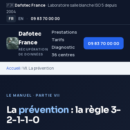
🇫🇷
Dafotec France
· Laboratoire salle blanche ISO 5 depuis
2004
FR
EN
·
09 83 70 00 00
Prestations
Dafotec
Tarifs
France
09 83 70 00 00
Diagnostic
RÉCUPÉRATION
36 centres
DE DONNÉES
Accueil
/
/
VII. La prévention
LE MANUEL · PARTIE VII
La
prévention
: la règle 3-
2-1-1-0