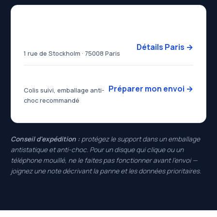
Dépôt — Paris 8ᵉ
Dafotec Paris
Détails Paris →
1 rue de Stockholm · 75008 Paris
Envoi sécurisé
Préparer mon envoi →
Colis suivi, emballage anti-
choc recommandé
Conseil d'expédition :
protégez le support dans un emballage
antistatique et anti-choc. Pour un disque qui clique ou un
téléphone mouillé, ne le faites pas fonctionner avant l'envoi —
joignez une note décrivant la panne et les données prioritaires.