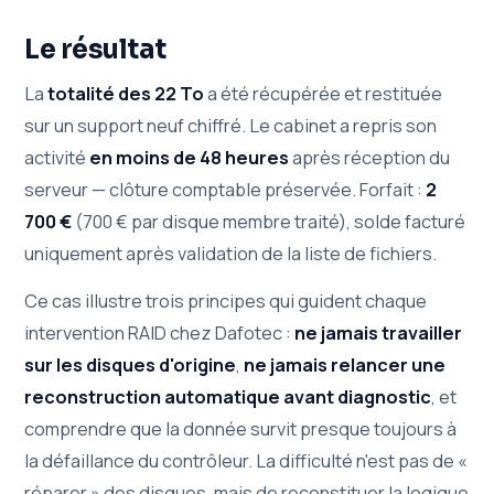
Le résultat
La
totalité des 22 To
a été récupérée et restituée
sur un support neuf chiffré. Le cabinet a repris son
activité
en moins de 48 heures
après réception du
serveur — clôture comptable préservée. Forfait :
2
700 €
(700 € par disque membre traité), solde facturé
uniquement après validation de la liste de fichiers.
Ce cas illustre trois principes qui guident chaque
intervention RAID chez Dafotec :
ne jamais travailler
sur les disques d'origine
,
ne jamais relancer une
reconstruction automatique avant diagnostic
, et
comprendre que la donnée survit presque toujours à
la défaillance du contrôleur. La difficulté n'est pas de «
réparer » des disques, mais de reconstituer la logique