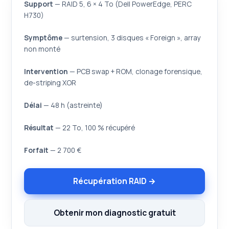
Support
— RAID 5, 6 × 4 To (Dell PowerEdge, PERC
H730)
Symptôme
— surtension, 3 disques « Foreign », array
non monté
Intervention
— PCB swap + ROM, clonage forensique,
de-striping XOR
Délai
— 48 h (astreinte)
Résultat
— 22 To, 100 % récupéré
Forfait
— 2 700 €
Récupération RAID →
Obtenir mon diagnostic gratuit