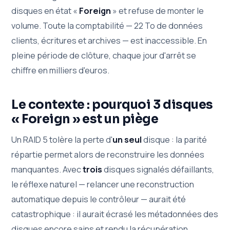
disques en état «
Foreign
» et refuse de monter le
volume. Toute la comptabilité — 22 To de données
clients, écritures et archives — est inaccessible. En
pleine période de clôture, chaque jour d'arrêt se
chiffre en milliers d'euros.
Le contexte : pourquoi 3 disques
« Foreign » est un piège
Un RAID 5 tolère la perte d'
un seul
disque : la parité
répartie permet alors de reconstruire les données
manquantes. Avec
trois
disques signalés défaillants,
le réflexe naturel — relancer une reconstruction
automatique depuis le contrôleur — aurait été
catastrophique : il aurait écrasé les métadonnées des
disques encore sains et rendu la récupération