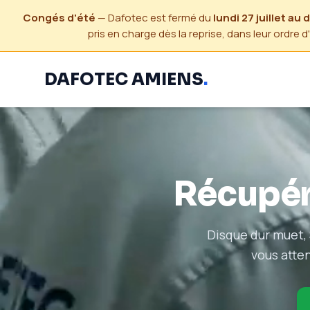
Congés d'été
— Dafotec est fermé du
lundi 27 juillet au
pris en charge dès la reprise, dans leur ordre d
DAFOTEC AMIENS
.
Récupér
Disque dur muet, 
vous atten