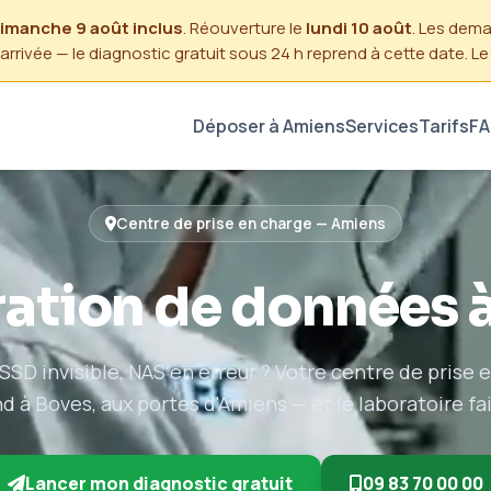
 dimanche 9 août inclus
. Réouverture le
lundi 10 août
. Les dem
'arrivée — le diagnostic gratuit sous 24 h reprend à cette date. L
Déposer à Amiens
Services
Tarifs
F
Centre de prise en charge — Amiens
ation de données 
SSD invisible, NAS en erreur ? Votre centre de prise
d à Boves, aux portes d'Amiens — et le laboratoire fai
Lancer mon diagnostic gratuit
09 83 70 00 00