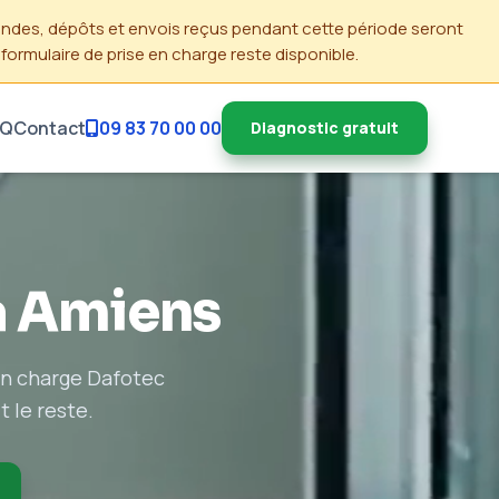
andes, dépôts et envois reçus pendant cette période seront
e formulaire de prise en charge reste disponible.
AQ
Contact
09 83 70 00 00
Diagnostic gratuit
à Amiens
 en charge Dafotec
t le reste.