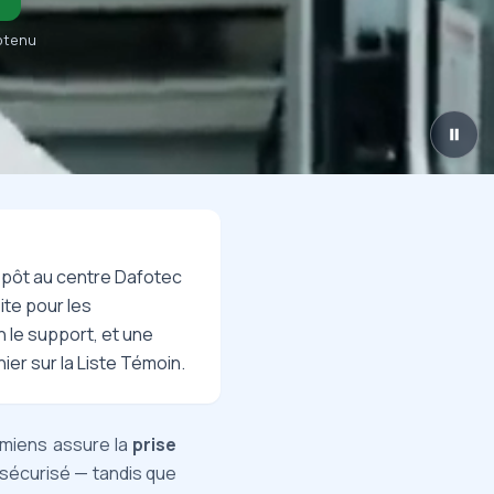
obtenu
dépôt au centre Dafotec
ite pour les
n le support, et une
hier sur la Liste Témoin.
 Amiens assure la
prise
 sécurisé — tandis que