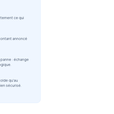
actement ce qui
 montant annoncé
a panne : échange
ogique.
solde qu'au
ien sécurisé.