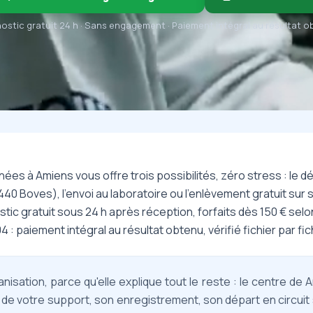
ostic gratuit 24 h · Sans engagement · Paiement intégral au résultat 
ées à Amiens vous offre trois possibilités, zéro stress : le 
40 Boves), l'envoi au laboratoire ou l'enlèvement gratuit sur s
tic gratuit sous 24 h après réception, forfaits dès 150 € selo
 : paiement intégral au résultat obtenu, vérifié fichier par fic
nisation, parce qu'elle explique tout le reste : le centre de
l de votre support, son enregistrement, son départ en circuit