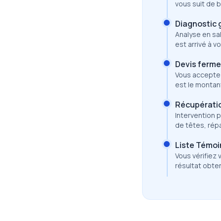
vous suit de b
Diagnostic 
Analyse en sal
est arrivé à v
Devis ferme,
Vous acceptez
est le montan
Récupératio
Intervention 
de têtes, rép
Liste Témoi
Vous vérifiez 
résultat obte