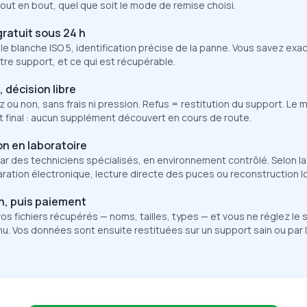
out en bout, quel que soit le mode de remise choisi.
gratuit sous 24 h
le blanche ISO 5, identification précise de la panne. Vous savez ex
otre support, et ce qui est récupérable.
 décision libre
 ou non, sans frais ni pression. Refus = restitution du support. Le
t final : aucun supplément découvert en cours de route.
n en laboratoire
par des techniciens spécialisés, en environnement contrôlé. Selon l
aration électronique, lecture directe des puces ou reconstruction l
n, puis paiement
vos fichiers récupérés — noms, tailles, types — et vous ne réglez le 
nu. Vos données sont ensuite restituées sur un support sain ou par l