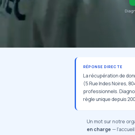
Diagn
RÉPONSE DIRECTE
La récupération de donn
(5 Rue Indes Noires, 804
professionnels. Diagnos
règle unique depuis 2004
Un mot sur notre orga
en charge
— l'accuei