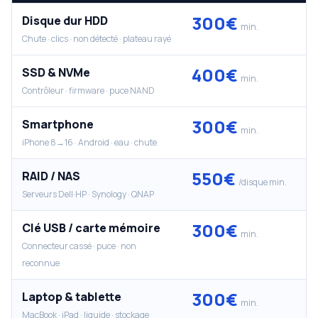
300€
Disque dur HDD
min.
Chute · clics · non détecté · plateau rayé
400€
SSD & NVMe
min.
Contrôleur · firmware · puce NAND
300€
Smartphone
min.
iPhone 8→16 · Android · eau · chute
550€
RAID / NAS
/disque min.
Serveurs Dell·HP · Synology · QNAP
300€
Clé USB / carte mémoire
min.
Connecteur cassé · puce · non
reconnue
300€
Laptop & tablette
min.
MacBook · iPad · liquide · stockage