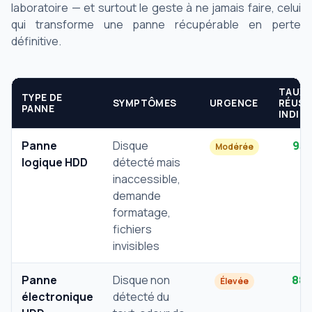
laboratoire — et surtout le geste à ne jamais faire, celui
qui transforme une panne récupérable en perte
définitive.
TAUX
TYPE DE
SYMPTÔMES
URGENCE
RÉUSS
PANNE
INDIC
Panne
Disque
95
Modérée
logique HDD
détecté mais
inaccessible,
demande
formatage,
fichiers
invisibles
Panne
Disque non
88
Élevée
électronique
détecté du