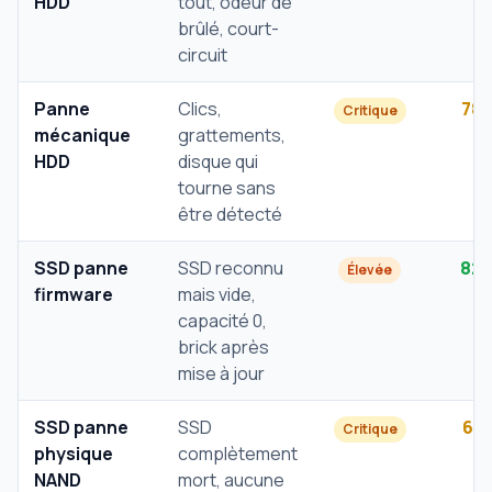
HDD
tout, odeur de
brûlé, court-
circuit
Panne
Clics,
78
Critique
mécanique
grattements,
HDD
disque qui
tourne sans
être détecté
SSD panne
SSD reconnu
82
Élevée
firmware
mais vide,
capacité 0,
brick après
mise à jour
SSD panne
SSD
61
Critique
physique
complètement
NAND
mort, aucune