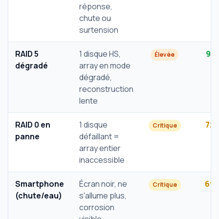
réponse,
chute ou
surtension
RAID 5
1 disque HS,
91
Élevée
dégradé
array en mode
dégradé,
reconstruction
lente
RAID 0 en
1 disque
72
Critique
panne
défaillant =
array entier
inaccessible
Smartphone
Écran noir, ne
69
Critique
(chute/eau)
s'allume plus,
corrosion