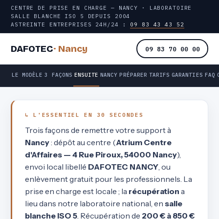
CENTRE DE PRISE EN CHARGE — NANCY · LABORATOIRE
SALLE BLANCHE ISO 5 DEPUIS 2004
ASTREINTE ENTREPRISES 24H/24 :
09 83 43 43 52
DAFOTEC
· Nancy
09 83 70 00 00
LE MODÈLE
3 FAÇONS
ENSUITE
NANCY
PRÉPARER
TARIFS
GARANTIES
FAQ
↳ L'ESSENTIEL EN 30 SECONDES
Trois façons de remettre votre support à
Nancy
: dépôt au centre (
Atrium Centre
d'Affaires — 4 Rue Piroux, 54000 Nancy
),
envoi local libellé
DAFOTEC NANCY
, ou
enlèvement gratuit pour les professionnels. La
prise en charge est locale ; la
récupération
a
lieu dans notre laboratoire national, en
salle
blanche ISO 5
. Récupération de
200 € à 850 €