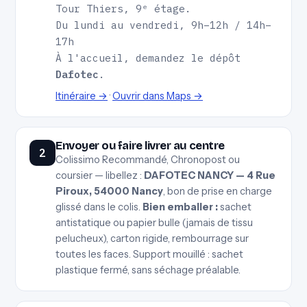
Tour Thiers, 9ᵉ étage.
Du lundi au vendredi, 9h–12h / 14h–
17h
À l'accueil, demandez le dépôt
Dafotec
.
Itinéraire →
·
Ouvrir dans Maps →
Envoyer ou faire livrer au centre
2
Colissimo Recommandé, Chronopost ou
coursier — libellez :
DAFOTEC NANCY — 4 Rue
Piroux, 54000 Nancy
, bon de prise en charge
glissé dans le colis.
Bien emballer :
sachet
antistatique ou papier bulle (jamais de tissu
pelucheux), carton rigide, rembourrage sur
toutes les faces. Support mouillé : sachet
plastique fermé, sans séchage préalable.