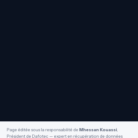
Page éditée sous la responsabilité de
Mhessan Kouassi
,
Président de Dafotec — expert en récupération de données