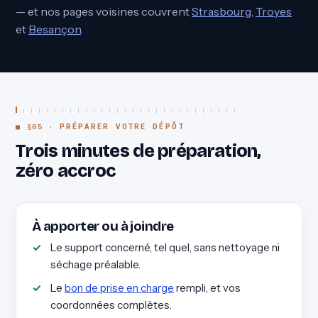
— et nos pages voisines couvrent
Strasbourg
,
Troyes
et
Besançon
.
PRÉPARER VOTRE DÉPÔT
Trois minutes de préparation,
zéro accroc
À apporter ou à joindre
Le support concerné, tel quel, sans nettoyage ni
séchage préalable.
Le
bon de prise en charge
rempli, et vos
coordonnées complètes.