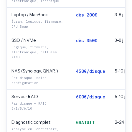
électronique, mécanique
Laptop / MacBook
dès 200€
3–8 j
Écran, logique, firmware,
CPU Swap
SSD / NVMe
dès 350€
3–8 j
Logique, firmware,
électronique, cellules
NAND
NAS (Synology, QNAP…)
450€/disque
5–10 j
Par disque, selon
configuration
Serveur RAID
600€/disque
5–10 j
Par disque — RAID
0/1/5/6/10
Diagnostic complet
GRATUIT
2–24 h
Analyse en laboratoire,