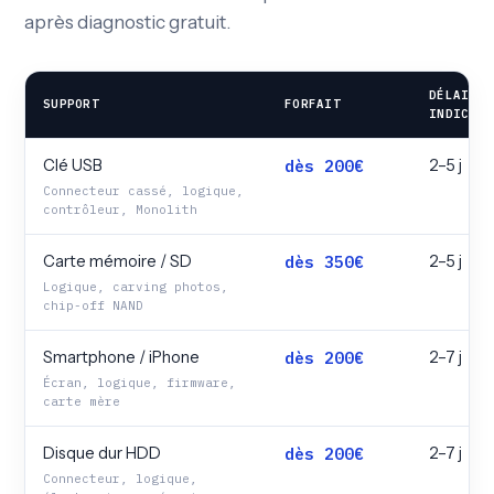
après diagnostic gratuit.
DÉLAI
SUPPORT
FORFAIT
INDICATI
Clé USB
dès 200€
2–5 j
Connecteur cassé, logique,
contrôleur, Monolith
Carte mémoire / SD
dès 350€
2–5 j
Logique, carving photos,
chip-off NAND
Smartphone / iPhone
dès 200€
2–7 j
Écran, logique, firmware,
carte mère
Disque dur HDD
dès 200€
2–7 j
Connecteur, logique,