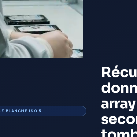
Récu
don
arra
LE BLANCHE ISO 5
seco
tomb