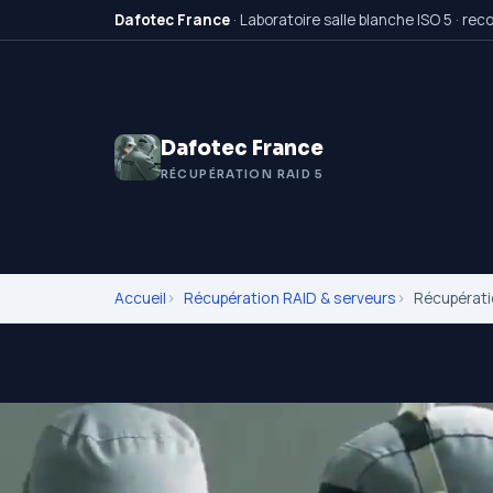
Dafotec France
· Laboratoire salle blanche ISO 5 · re
Dafotec France
RÉCUPÉRATION RAID 5
Accueil
Récupération RAID & serveurs
Récupérati