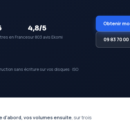
Obtenir mon
6
4,8/5
tres en France
sur 803 avis Ekomi
09 83 70 00
ruction sans écriture sur vos disques · ISO
e d'abord, vos volumes ensuite
, sur trois