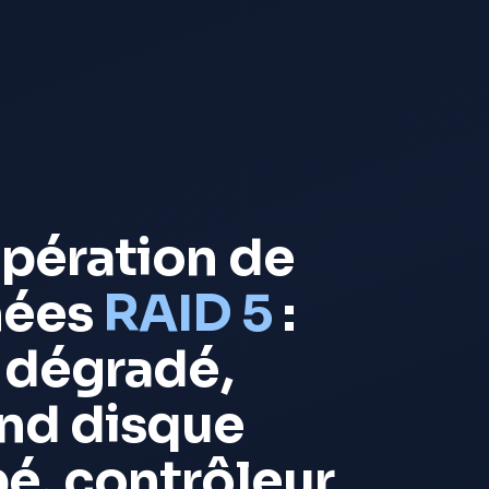
pération de
nées
RAID 5
:
y dégradé,
nd disque
é, contrôleur