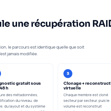
e une récupération RAI
tion, le parcours est identique quelle que soit
n'est jamais modifiée.
3
gnostic gratuit sous
Clonage + reconstruct
48 h
virtuelle
ure des métadonnées,
Chaque membre est cloné
tification du niveau, de
secteur par secteur, puis le
dre, du layout et du système
volume est reconstruit