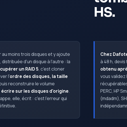
HS.
 au moins trois disques et y ajoute
Chez Dafote
, distribuée d'un disque à l'autre : la
à 48 h, devis
cupérer un RAID 5
, c'est cloner
obtenu aprè
er l'
ordre des disques, la taille
vous validez l
 puis reconstruire le volume
récupérables
 écrire sur les disques d'origine
.
PERC, HP Sma
pe, elle, écrit : c'est l'erreur qui
(mdadm), SHR
initive.
indépendamme