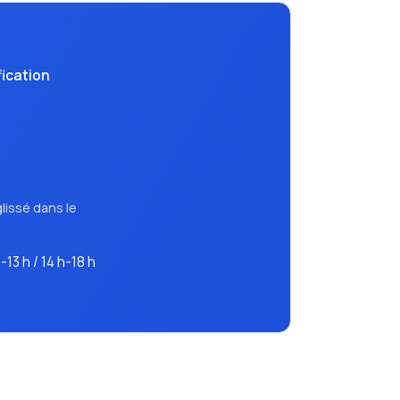
fication
lissé dans le
h-13 h / 14 h-18 h