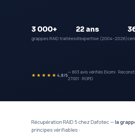
3 000+
22 ans
3
grappes RAID traitées
d'expertise (2004–2026)
cen
— 803 avis vérifiés Ekomi · Reconst
★★★★★
4,8/5
27001 · RGPD
Récupération RAID 5 chez Dafotec —
la grapp
principes vérifiables :