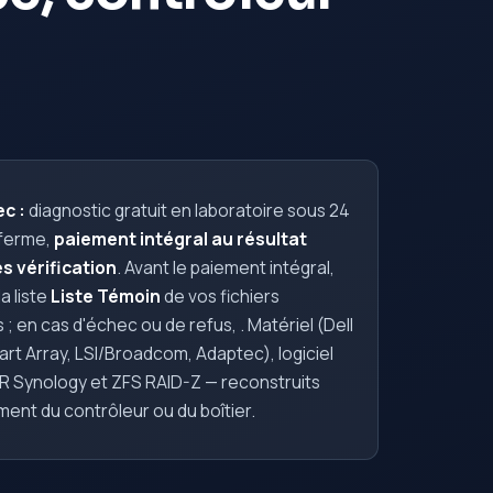
c :
diagnostic gratuit en laboratoire sous 24
 ferme,
paiement intégral au résultat
s vérification
. Avant le paiement intégral,
a liste
Liste Témoin
de vos fichiers
 ; en cas d'échec ou de refus,
. Matériel (Dell
rt Array, LSI/Broadcom, Adaptec), logiciel
 Synology et ZFS RAID-Z — reconstruits
nt du contrôleur ou du boîtier.