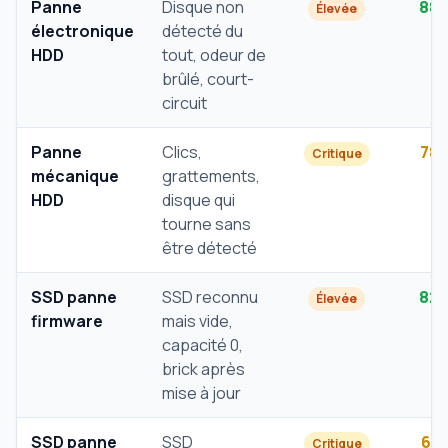
Panne
Disque non
88
Élevée
électronique
détecté du
HDD
tout, odeur de
brûlé, court-
circuit
Panne
Clics,
78
Critique
mécanique
grattements,
HDD
disque qui
tourne sans
être détecté
SSD panne
SSD reconnu
82
Élevée
firmware
mais vide,
capacité 0,
brick après
mise à jour
SSD panne
SSD
61
Critique