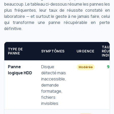
beaucoup. Le tableau ci-dessous résume les pannes les
plus fréquentes, leur taux de réussite constaté en
laboratoire — et surtout le geste à ne jamais faire, celui
qui transforme une panne récupérable en perte
définitive.
TAUX
TYPE DE
SYMPTÔMES
URGENCE
RÉUSS
PANNE
INDIC
Panne
Disque
95
Modérée
logique HDD
détecté mais
inaccessible,
demande
formatage,
fichiers
invisibles