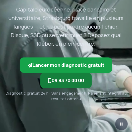
Capitale européenne, place bancaire et
universitaire, Strasbourg travaille en plusieurs
langues — et ne peut perdre aucun fichier.
Disque, SSD ou serveur muet ? Déposez quai
Kléber, en plein centre.
Lancer mon diagnostic gratuit
09 83 70 00 00
Diagnostic gratuit 24 h · Sans engagement · Paiement intégral au
résultat obtenu