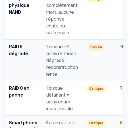
physique
complètement
NAND
mort, aucune
réponse,
chute ou
surtension
RAID 5
1 disque HS,
91
Élevée
dégradé
array en mode
dégradé,
reconstruction
lente
RAID 0 en
1 disque
72
Critique
panne
défaillant =
array entier
inaccessible
Smartphone
Écran noir, ne
69
Critique