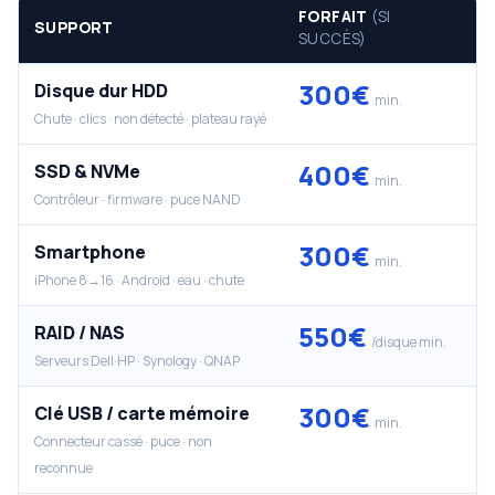
FORFAIT
(SI
SUPPORT
SUCCÈS)
300€
Disque dur HDD
min.
Chute · clics · non détecté · plateau rayé
400€
SSD & NVMe
min.
Contrôleur · firmware · puce NAND
300€
Smartphone
min.
iPhone 8→16 · Android · eau · chute
550€
RAID / NAS
/disque min.
Serveurs Dell·HP · Synology · QNAP
300€
Clé USB / carte mémoire
min.
Connecteur cassé · puce · non
reconnue