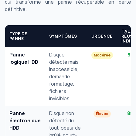
qui transforme une panne récupérable en perte
définitive.
TAUX
TYPE DE
SYMPTÔMES
URGENCE
RÉUSS
PANNE
INDIC
Panne
Disque
95
Modérée
logique HDD
détecté mais
inaccessible,
demande
formatage,
fichiers
invisibles
Panne
Disque non
88
Élevée
électronique
détecté du
HDD
tout, odeur de
brûlé, court-