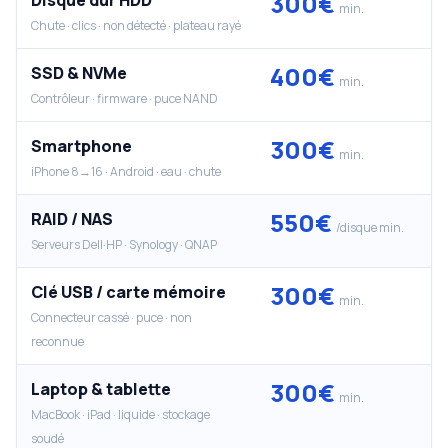
300€
Disque dur HDD
min.
Chute · clics · non détecté · plateau rayé
400€
SSD & NVMe
min.
Contrôleur · firmware · puce NAND
300€
Smartphone
min.
iPhone 8→16 · Android · eau · chute
550€
RAID / NAS
/disque min.
Serveurs Dell·HP · Synology · QNAP
300€
Clé USB / carte mémoire
min.
Connecteur cassé · puce · non
reconnue
300€
Laptop & tablette
min.
MacBook · iPad · liquide · stockage
soudé