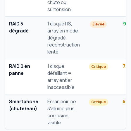
chute ou
surtension
RAID 5
1 disque HS,
91
Élevée
dégradé
array en mode
dégradé,
reconstruction
lente
RAID 0 en
1 disque
72
Critique
panne
défaillant =
array entier
inaccessible
Smartphone
Écran noir, ne
69
Critique
(chute/eau)
s'allume plus,
corrosion
visible