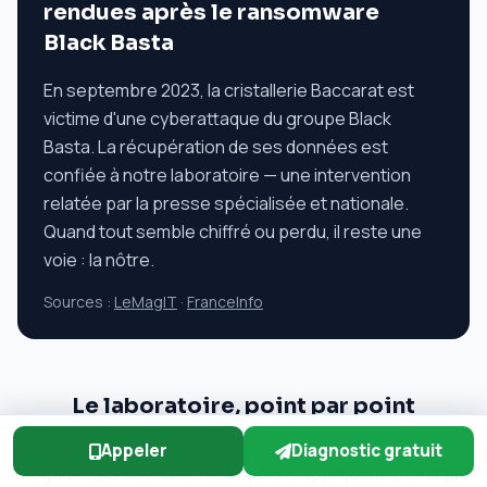
rendues après le ransomware
Black Basta
En septembre 2023, la cristallerie Baccarat est
victime d'une cyberattaque du groupe Black
Basta. La récupération de ses données est
confiée à notre laboratoire — une intervention
relatée par la presse spécialisée et nationale.
Quand tout semble chiffré ou perdu, il reste une
voie : la nôtre.
Sources :
LeMagIT
·
FranceInfo
Le laboratoire, point par point
Vingt-deux ans de laboratoire se résument mal en un
Appeler
Diagnostic gratuit
slogan. Voici les faits, tels qu'ils s'appliquent à chaque