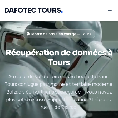
DAFOTEC TOURS
.
Centre de prise en charge — Tours
Récupération de données à
Tours
Au cœur du Val de Loire, à une heure de Paris,
Tours conjugue patrimoine et tertiaire moderne.
Balzac y écrivait sans sauvegarde — vous n'avez
plus cette excuse. Support en panne ? Déposez
rue H. de Balzac.