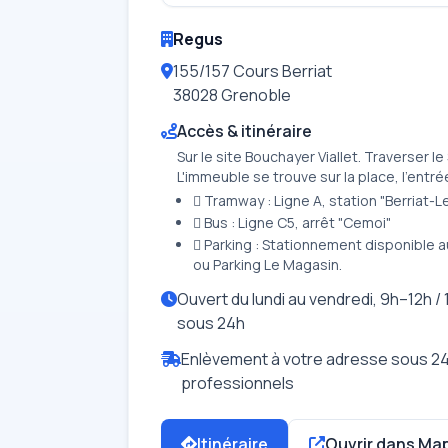
Regus
155/157 Cours Berriat
38028 Grenoble
Accès & itinéraire
Sur le site Bouchayer Viallet. Traverser le
L'immeuble se trouve sur la place, l'entré
 Tramway : Ligne A, station "Berriat-L
 Bus : Ligne C5, arrêt "Cemoi"
 Parking : Stationnement disponible a
ou Parking Le Magasin.
Ouvert du lundi au vendredi, 9h–12h / 
sous 24h
Enlèvement à votre adresse sous 24
professionnels
Itinéraire
Ouvrir dans Ma