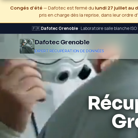
Congés d'été
— Dafotec est fermé du
lundi 27 juillet au
pris en charge dès la reprise, dans leur ordre d
🇫🇷
Dafotec Grenoble
· Laboratoire salle blanche ISO
Dafotec Grenoble
EXPERT RÉCUPÉRATION DE DONNÉES
Récu
Gr