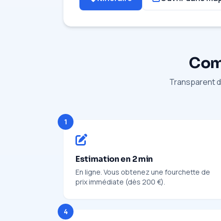
Comm
Transparent du
1
Estimation en 2 min
En ligne. Vous obtenez une fourchette de
prix immédiate (dès 200 €).
4