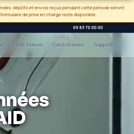
andes, dépôts et envois reçus pendant cette période seront
e formulaire de prise en charge reste disponible.
09 83 70 00 00
ic
Liste Témoin
Cas Extrêmes
Supports
nnées
AID