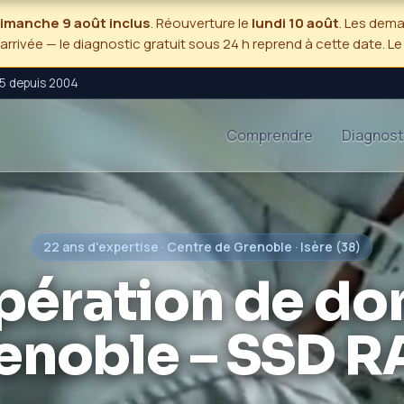
 dimanche 9 août inclus
. Réouverture le
lundi 10 août
. Les dem
'arrivée — le diagnostic gratuit sous 24 h reprend à cette date. L
 5 depuis 2004
Comprendre
Diagnost
22 ans d'expertise · Centre de Grenoble · Isère (38)
pération de do
enoble – SSD R