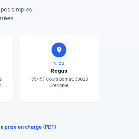
apes simples.
érées.
4. OÙ
Regus
s
155/157 Cours Berriat, 38028
.
Grenoble
e prise en charge (PDF)