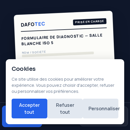
PRISE EN CHARGE
TEC
DAFO
FORMULAIRE DE DIAGNOSTIC — SALLE
BLANCHE ISO 5
NOM / SOCIÉTÉ
TYPE DE SUPPORT
Cookies
PANNE CONSTATÉE
Ce site utilise des cookies pour améliorer votre
expérience. Vous pouvez choisir d'accepter, refuser
ou personnaliser vos préférences.
DAFOTEC · DIAGNOSTIC GRATUIT 24H
Accepter
Refuser
Personnaliser
Télécharger mon formulaire (PDF)
tout
tout
Diagnostic
Avis
Urgences
★★★★★
gratuit
Google
Diagnostic gratuit sous 24 h