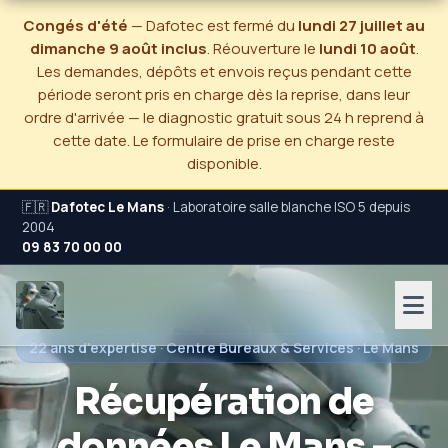
Congés d'été
— Dafotec est fermé du
lundi 27 juillet au
dimanche 9 août inclus
. Réouverture le
lundi 10 août
.
Les demandes, dépôts et envois reçus pendant cette
période seront pris en charge dès la reprise, dans leur
ordre d'arrivée — le diagnostic gratuit sous 24 h reprend à
cette date. Le formulaire de prise en charge reste
disponible.
🇫🇷
Dafotec Le Mans
· Laboratoire salle blanche ISO 5 depuis
2004
09 83 70 00 00
22 ans d'expertise · Centre Bureaux & Services · Le Mans
Récupération de
données Le Mans –