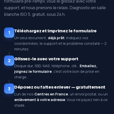
formulaire pré-rempli, vous le glissez avec votre
support, et nous prenons le relais. Diagnostic en salle
blanche ISO 5, gratuit, sous 24 h.
Téléchargez et imprimez le formulaire
1
Un seul document,
déjà prêt
. Indiquez vos
coordonnées, le support et le problème constaté — 2
minutes.
Glissez-le avec votre support
2
Disque dur, SSD, NAS, téléphone, clé…
Emballez,
joignez le formulaire
, c'est votre bon de prise en
charge.
Déposez ou faites enlever — gratuitement
3
L'un de nos
Centres en France
, un envoi postal, ou un
enlèvement à votre adresse
. Vous ne payez rien à ce
stade.