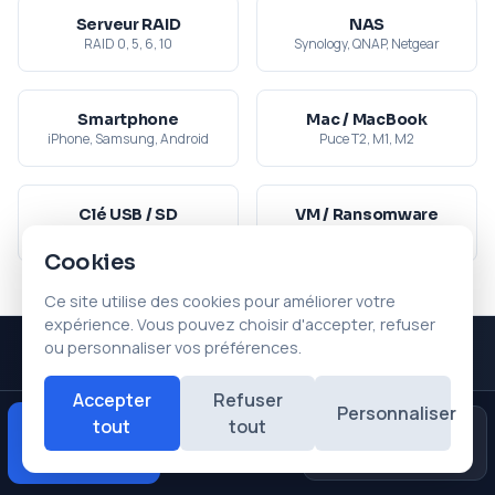
Serveur RAID
NAS
RAID 0, 5, 6, 10
Synology, QNAP, Netgear
Smartphone
Mac / MacBook
iPhone, Samsung, Android
Puce T2, M1, M2
Clé USB / SD
VM / Ransomware
Carte mémoire
VMware, Hyper-V, décryptage
Cookies
Ce site utilise des cookies pour améliorer votre
expérience. Vous pouvez choisir d'accepter, refuser
ou personnaliser vos préférences.
Accepter
Refuser
Expertise de pointe
Personnaliser
tout
tout
Diagnostic
Avis
Urgences
★★★★★
Cas Extrêmes : là où les
gratuit
Google