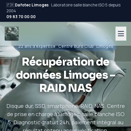
🇫🇷
Dafotec Limoges
· Laboratoire salle blanche ISO 5 depuis
2004
09 83 70 00 00
22 ans d'expertise · Centre Buro Club · Limoges
Récupération de
données Limoges –
RAID NAS
Disque dur, SSD, smartphone, RAID, NAS. Centre
de prise en charge à Limoges, salle blanche ISO
5. Diagnostic gratuit 24h, paiement intégral au
résultat obtenu après vérification.