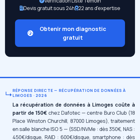
Vérification Liste Témoin
Devis gratuit sous 24h
22 ans d'expertise
Obtenir mon diagnostic
gratuit
RÉPONSE DIRECTE — RÉCUPÉRATION DE DONNÉES À
↳
LIMOGES · 2026
La récupération de données à Limoges coûte à
partir de 150€
chez Dafotec — centre Buro Club (18
Place Winston Churchill, 87000 Limoges), traitement
en salle blanche ISO 5 — (SSD/NVMe : dès 350€, NAS :
450€/disque, RAID : 600€/disque, smartphone : dès