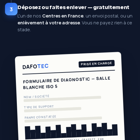
Déposez ou faites enlever — gratuitement
3
L'un de nos
Centres en France
, un envoi postal, ou un
enlèvement à votre adresse
. Vous ne payez rien à ce
stade.
PRISE EN CHARGE
TEC
DAFO
FORMULAIRE DE DIAGNOSTIC — SALLE
BLANCHE ISO 5
NOM / SOCIÉTÉ
TYPE DE SUPPORT
PANNE CONSTATÉE