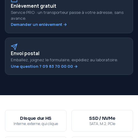
Enlèvement gratuit
Service PRO : un transporteur passe à votre adresse, sans
avance.
Demander un enlèvement →
Envoi postal
Emballez, joignez le formulaire, expédiez au laboratoire.
Une question ? 09 83 70 00 00 →
Disque dur HS
SSD / NVMe
Interne, externe, qui clique
SATA, M.2, PCIe