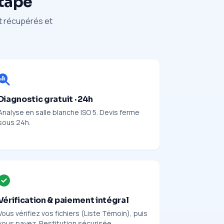
étape
nt récupérés et
Diagnostic gratuit · 24h
Analyse en salle blanche ISO 5. Devis ferme
sous 24h.
Vérification & paiement intégral
Vous vérifiez vos fichiers (Liste Témoin), puis
vous payez. Restitution sécurisée.