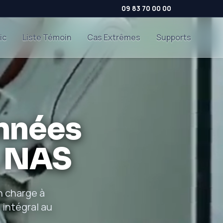
09 83 70 00 00
ic
Liste Témoin
Cas Extrêmes
Supports
nnées
, NAS
n charge à
 intégral au