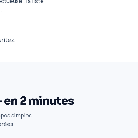
tueuse : la liste
.
ritez.
— en 2 minutes
apes simples.
érées.