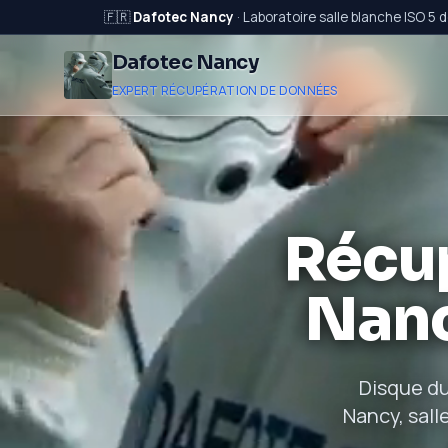
🇫🇷
Dafotec Nancy
· Laboratoire salle blanche ISO 5 
Dafotec Nancy
EXPERT RÉCUPÉRATION DE DONNÉES
Récu
Nanc
Disque du
Nancy, sall