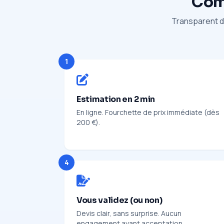
Comm
Transparent du
1
Estimation en 2 min
En ligne. Fourchette de prix immédiate (dès
200 €).
4
Vous validez (ou non)
Devis clair, sans surprise. Aucun
engagement avant acceptation.