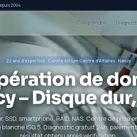
depuis 2004
Comprendre
Diagnost
22 ans d'expertise · Centre Atrium Centre d'Affaires · Nancy
pération de do
y – Disque dur
r, SSD, smartphone, RAID, NAS. Centre de prise e
e blanche ISO 5. Diagnostic gratuit 24h, paiement
résultat obtenu après vérification.