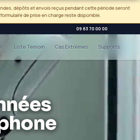
andes, dépôts et envois reçus pendant cette période seront
e formulaire de prise en charge reste disponible.
09 83 70 00 00
ic
Liste Témoin
Cas Extrêmes
Supports
nnées
tphone