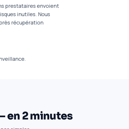
ns prestataires envoient
risques inutiles. Nous
après récupération
nveillance.
 — en 2 minutes