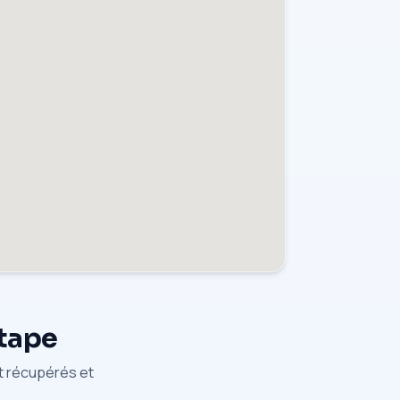
étape
nt récupérés et