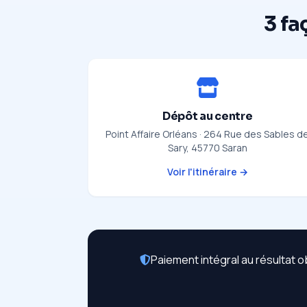
3 fa
Dépôt au centre
Point Affaire Orléans · 264 Rue des Sables d
Sary, 45770 Saran
Voir l'itinéraire →
Paiement intégral au résultat o