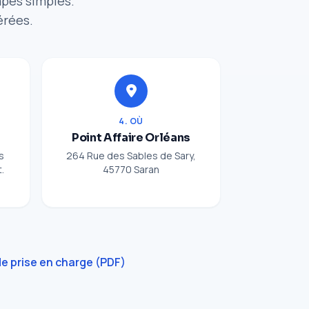
apes simples.
érées.
4. OÙ
Point Affaire Orléans
s
264 Rue des Sables de Sary,
.
45770 Saran
e prise en charge (PDF)