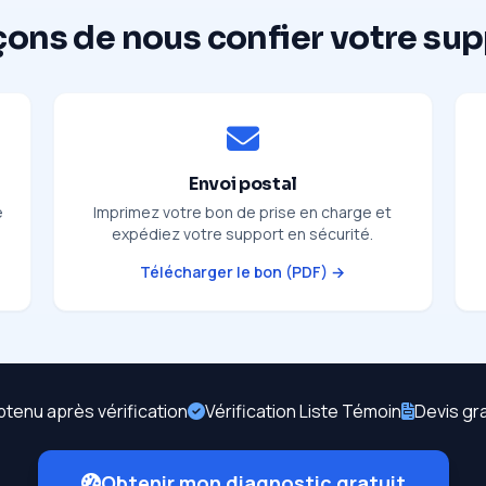
çons de nous confier votre su
Envoi postal
e
Imprimez votre bon de prise en charge et
expédiez votre support en sécurité.
Télécharger le bon (PDF) →
btenu après vérification
Vérification Liste Témoin
Devis gr
Obtenir mon diagnostic gratuit