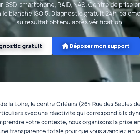
r, SSD, smartphone, RAID, NAS. Centre de prise e
alle blanche ISO 5. Diagnostic gratuit 24h, paieme
au résultat obtenu après vérification.
gnostic gratuit
Déposer mon support
 de la Loire, le centre Orléans (264 Rue des Sables de
rticuliers avec une réactivité qui correspond à la dy
rendre votre contexte, nous organisons la prise en 
une transparence totale pour que vous avanciez en c