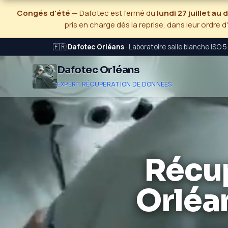
Congés d'été
— Dafotec est fermé du
lundi 27 juillet au
pris en charge dès la reprise, dans leur ordre d
🇫🇷
Dafotec Orléans
· Laboratoire salle blanche ISO 
Dafotec Orléans
EXPERT RÉCUPÉRATION DE DONNÉES
Récu
Orléa