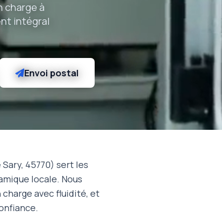
n charge à
nt intégral
Envoi postal
 Sary, 45770) sert les
namique locale. Nous
charge avec fluidité, et
onfiance.