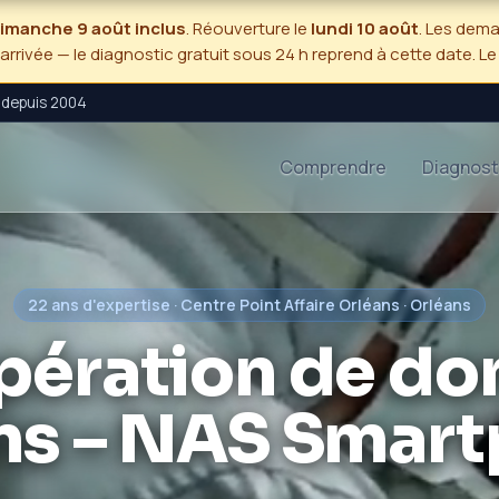
 dimanche 9 août inclus
. Réouverture le
lundi 10 août
. Les dem
'arrivée — le diagnostic gratuit sous 24 h reprend à cette date. L
5 depuis 2004
Comprendre
Diagnost
22 ans d'expertise · Centre Point Affaire Orléans · Orléans
pération de do
ns – NAS Smar