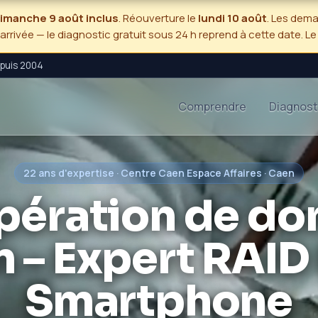
 dimanche 9 août inclus
. Réouverture le
lundi 10 août
. Les dem
'arrivée — le diagnostic gratuit sous 24 h reprend à cette date. L
epuis 2004
Comprendre
Diagnost
22 ans d'expertise · Centre Caen Espace Affaires · Caen
pération de do
 – Expert RAI
Smartphone