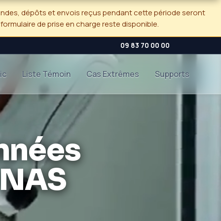
andes, dépôts et envois reçus pendant cette période seront
e formulaire de prise en charge reste disponible.
09 83 70 00 00
ic
Liste Témoin
Cas Extrêmes
Supports
nnées
D NAS