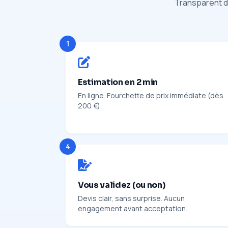
Transparent du
1
Estimation en 2 min
En ligne. Fourchette de prix immédiate (dès
200 €).
4
Vous validez (ou non)
Devis clair, sans surprise. Aucun
engagement avant acceptation.