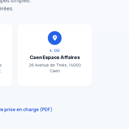
apes simples.
érées.
4. OÙ
Caen Espace Affaires
s
26 Avenue de Thiès, 14000
.
Caen
e prise en charge (PDF)