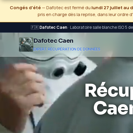
Congés d'été
— Dafotec est fermé du
lundi 27 juillet au
pris en charge dès la reprise, dans leur ordre d
🇫🇷
Dafotec Caen
· Laboratoire salle blanche ISO 5 d
Dafotec Caen
EXPERT RÉCUPÉRATION DE DONNÉES
Récu
Caen