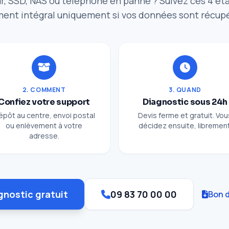
r, SSD, NAS ou téléphone en panne ? Suivez ces 4 ét
ent intégral uniquement si vos données sont récup
2. COMMENT
3. QUAND
Confiez votre support
Diagnostic sous 24h
épôt au centre, envoi postal
Devis ferme et gratuit. Vou
ou enlèvement à votre
décidez ensuite, librement
adresse.
gnostic gratuit
09 83 70 00 00
Bon d