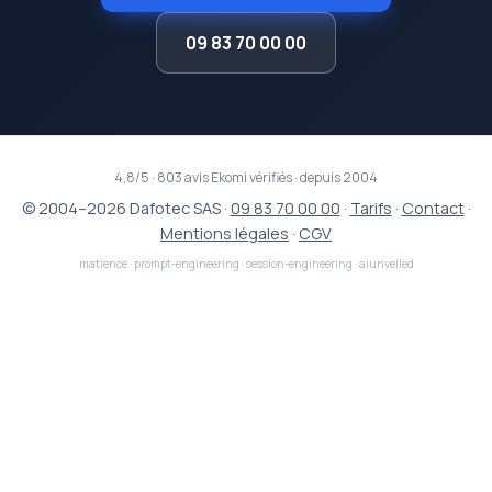
09 83 70 00 00
4,8/5 · 803 avis Ekomi vérifiés · depuis 2004
© 2004–2026 Dafotec SAS ·
09 83 70 00 00
·
Tarifs
·
Contact
·
Mentions légales
·
CGV
matience
·
prompt-engineering
·
session-engineering
·
aiunveiled