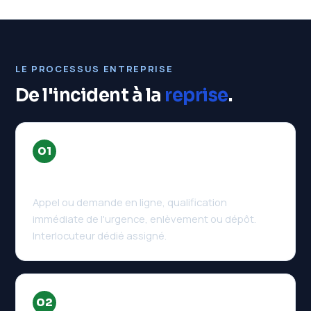
LE PROCESSUS ENTREPRISE
De l'incident à la
reprise
.
01
Prise en charge prioritaire
Appel ou demande en ligne, qualification
immédiate de l'urgence, enlèvement ou dépôt.
Interlocuteur dédié assigné.
02