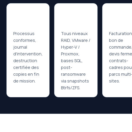
Conformité
Périmètre
Achat
RGPD & ISO
RAID, VM &
Bon de
27001
bases
comman
Processus
Tous niveaux
Facturation
conformes,
RAID, VMware /
bon de
journal
Hyper-V /
commande
d'intervention,
Proxmox,
devis ferme
destruction
bases SQL,
contrats-
certifiée des
post-
cadres pour
copies en fin
ransomware
parcs multi
de mission.
via snapshots
sites.
Btrfs/ZFS.