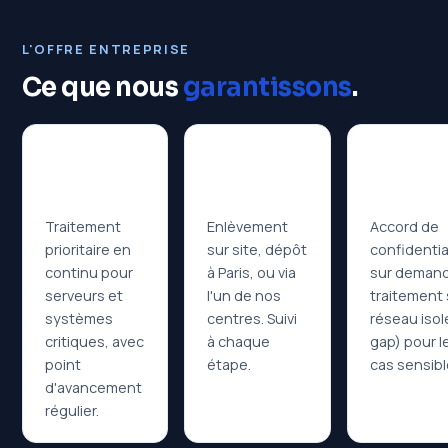
L'OFFRE ENTREPRISE
Ce que nous
garantissons
.
Continuité
Logistique
Confidenti
Urgence
Enlèvement
NDA &
24-48 h
& dépôt
réseau is
Traitement
Enlèvement
Accord de
prioritaire en
sur site, dépôt
confidentia
continu pour
à Paris, ou via
sur deman
serveurs et
l'un de nos
traitement 
systèmes
centres. Suivi
réseau isolé
critiques, avec
à chaque
gap) pour l
point
étape.
cas sensibl
d'avancement
régulier.