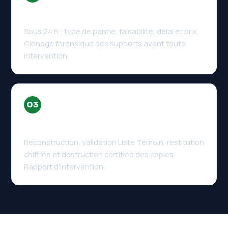
Diagnostic & devis ferme
Sous 24 h : type de panne, faisabilité, délai et prix.
Clonage forensique des supports avant toute
intervention.
03
Récupération & restitution
Reconstruction, validation Liste Témoin, restitution
chiffrée et destruction certifiée des copies.
Rapport d'intervention.