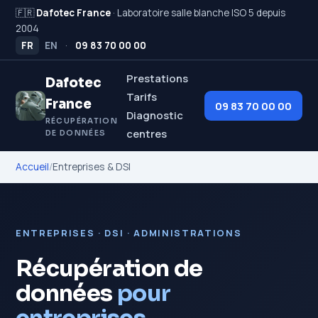
🇫🇷
Dafotec France
· Laboratoire salle blanche ISO 5 depuis
2004
FR
EN
·
09 83 70 00 00
Prestations
Dafotec
Tarifs
France
09 83 70 00 00
Diagnostic
RÉCUPÉRATION
centres
DE DONNÉES
Accueil
/
Entreprises & DSI
ENTREPRISES · DSI · ADMINISTRATIONS
Récupération de
données
pour