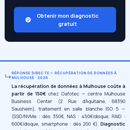
Obtenir mon diagnostic
gratuit
RÉPONSE DIRECTE — RÉCUPÉRATION DE DONNÉES À
↳
MULHOUSE · 2026
La récupération de données à Mulhouse coûte à
partir de 150€
chez Dafotec — centre Mulhouse
Business Center (2 Rue d'Aquitaine, 68390
Sausheim), traitement en salle blanche ISO 5 —
(SSD/NVMe : dès 350€, NAS : 450€/disque, RAID :
600€/disque, smartphone : dès 200 €).
Diagnostic