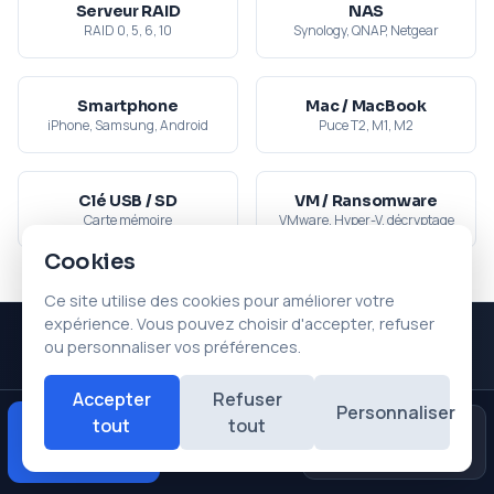
Serveur RAID
NAS
RAID 0, 5, 6, 10
Synology, QNAP, Netgear
Smartphone
Mac / MacBook
iPhone, Samsung, Android
Puce T2, M1, M2
Clé USB / SD
VM / Ransomware
Carte mémoire
VMware, Hyper-V, décryptage
Cookies
Ce site utilise des cookies pour améliorer votre
expérience. Vous pouvez choisir d'accepter, refuser
ou personnaliser vos préférences.
Expertise de pointe
Accepter
Refuser
Personnaliser
tout
tout
Diagnostic
Avis
Cas Extrêmes : là où les
Urgences
★★★★★
gratuit
Google
autres abandonnent