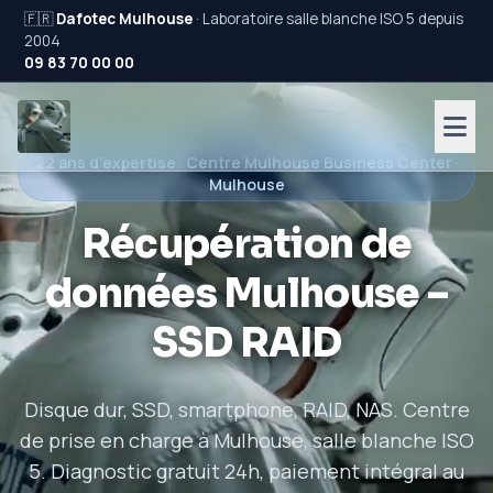
🇫🇷
Dafotec Mulhouse
· Laboratoire salle blanche ISO 5 depuis
2004
09 83 70 00 00
22 ans d'expertise · Centre Mulhouse Business Center ·
Mulhouse
Récupération de
données Mulhouse –
SSD RAID
Disque dur, SSD, smartphone, RAID, NAS. Centre
de prise en charge à Mulhouse, salle blanche ISO
5. Diagnostic gratuit 24h, paiement intégral au