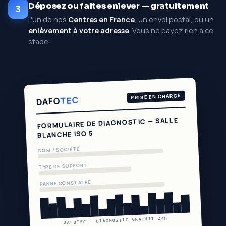
Déposez ou faites enlever — gratuitement
3
L'un de nos
Centres en France
, un envoi postal, ou un
enlèvement à votre adresse
. Vous ne payez rien à ce
stade.
PRISE EN CHARGE
TEC
DAFO
FORMULAIRE DE DIAGNOSTIC — SALLE
BLANCHE ISO 5
NOM / SOCIÉTÉ
TYPE DE SUPPORT
PANNE CONSTATÉE
DAFOTEC · DIAGNOSTIC GRATUIT 24H