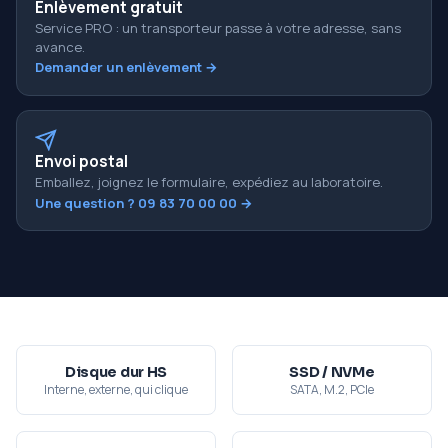
Enlèvement gratuit
Service PRO : un transporteur passe à votre adresse, sans
avance.
Demander un enlèvement →
Envoi postal
Emballez, joignez le formulaire, expédiez au laboratoire.
Une question ? 09 83 70 00 00 →
Disque dur HS
SSD / NVMe
Interne, externe, qui clique
SATA, M.2, PCIe