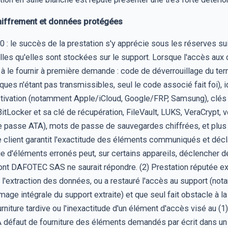
chiffrement et données protégées
10 : le succès de la prestation s'y apprécie sous les réserves s
elles qu'elles sont stockées sur le support. Lorsque l'accès au
ge à le fournir à première demande : code de déverrouillage du 
ues n'étant pas transmissibles, seul le code associé fait foi), 
ctivation (notamment Apple/iCloud, Google/FRP, Samsung), clés
Locker et sa clé de récupération, FileVault, LUKS, VeraCrypt,
 passe ATA), mots de passe de sauvegardes chiffrées, et plus
 client garantit l'exactitude des éléments communiqués et décla
aisie d'éléments erronés peut, sur certains appareils, déclencher
ont DAFOTEC SAS ne saurait répondre. (2) Prestation réputée ex
 l'extraction des données, ou a restauré l'accès au support (not
age intégrale du support extraite) et que seul fait obstacle à la 
fourniture tardive ou l'inexactitude d'un élément d'accès visé au (
À défaut de fourniture des éléments demandés par écrit dans un 