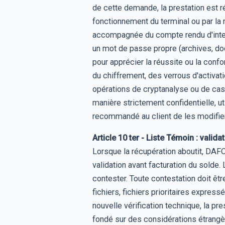
de cette demande, la prestation est r
fonctionnement du terminal ou par la r
accompagnée du compte rendu d'interv
un mot de passe propre (archives, doc
pour apprécier la réussite ou la conf
du chiffrement, des verrous d'activat
opérations de cryptanalyse ou de ca
manière strictement confidentielle, uti
recommandé au client de les modifier 
Article 10 ter - Liste Témoin : valid
Lorsque la récupération aboutit, DAFO
validation avant facturation du solde.
contester. Toute contestation doit être
fichiers, fichiers prioritaires expres
nouvelle vérification technique, la pre
fondé sur des considérations étrangère