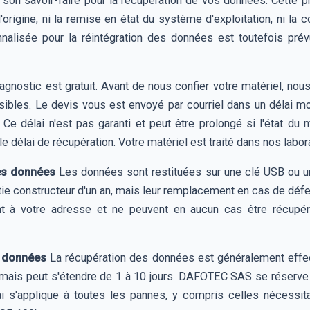
son savoir-faire pour la récupération de vos données. Cette pre
t d'origine, ni la remise en état du système d'exploitation, ni l
alisée pour la réintégration des données est toutefois prév
agnostic est gratuit. Avant de nous confier votre matériel, no
ibles. Le devis vous est envoyé par courriel dans un délai 
. Ce délai n'est pas garanti et peut être prolongé si l'état du
t le délai de récupération. Votre matériel est traité dans nos labo
des données
Les données sont restituées sur une clé USB ou u
ie constructeur d'un an, mais leur remplacement en cas de défec
t à votre adresse et ne peuvent en aucun cas être récupé
es données
La récupération des données est généralement effec
mais peut s'étendre de 1 à 10 jours. DAFOTEC SAS se réserve le 
délai s'applique à toutes les pannes, y compris celles nécessit