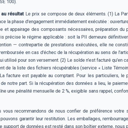
SE 100).
 au résultat
Le prix se compose de deux éléments. (1) La Particip
nance la phase d'engagement immédiatement exécutée : ouverture 
e et appairage des composants nécessaires, préparation du pro
devis précise le régime applicable : soit la PII demeure défini
vention — contrepartie de prestations exécutées, elle ne const
 remboursée en cas d'échec de la récupération au sens de l'artic
utilisé pour son versement. (2) Le solde n'est facturé qu'en c
lient de la liste des fichiers récupérables (service « Liste Témoin 
 La facture est payable au comptant. Pour les particuliers, le
e notre part. Si la récupération des données a lieu, le paieme
aîne une pénalité mensuelle de 2 %, exigible sans rappel, confor
vous recommandons de nous confier de préférence votre su
pouvons garantir leur restitution. Les emballages, rembourrages
re support de données est resté dans son boîtier externe, nous p