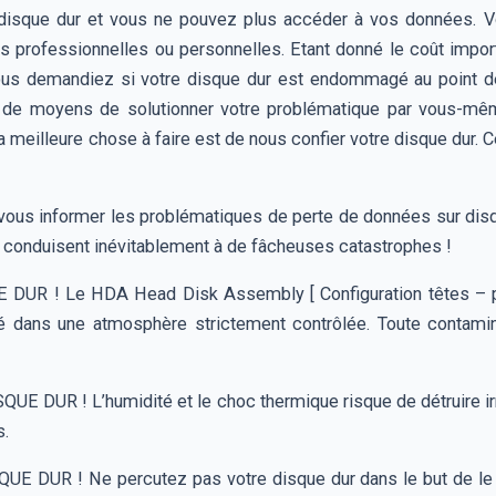
disque dur et vous ne pouvez plus accéder à vos données. 
s professionnelles ou personnelles. Etant donné le coût impor
ous demandiez si votre disque dur est endommagé au point de
as de moyens de solutionner votre problématique par vous-
a meilleure chose à faire est de nous confier votre disque dur.
 vous informer les problématiques de perte de données sur disqu
ui conduisent inévitablement à de fâcheuses catastrophes !
R ! Le HDA Head Disk Assembly [ Configuration têtes – pl
é dans une atmosphère strictement contrôlée. Toute contami
DUR ! L’humidité et le choc thermique risque de détruire ir
s.
UR ! Ne percutez pas votre disque dur dans le but de le « r