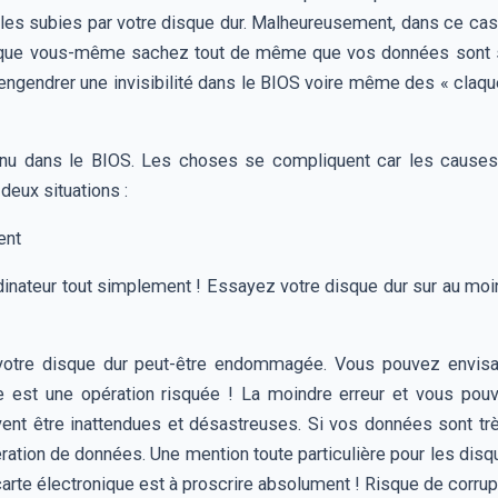
elles subies par votre disque dur. Malheureusement, dans ce cas p
tique vous-même sachez tout de même que vos données sont s
ngendrer une invisibilité dans le BIOS voire même des « claque
onnu dans le BIOS. Les choses se compliquent car les causes 
 deux situations :
ent
 ordinateur tout simplement ! Essayez votre disque dur sur au m
 votre disque dur peut-être endommagée. Vous pouvez envisag
e est une opération risquée ! La moindre erreur et vous pouv
t être inattendues et désastreuses. Si vos données sont très
ération de données. Une mention toute particulière pour les dis
arte électronique est à proscrire absolument ! Risque de corru