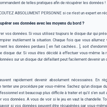
ommandent de telles pratiques afin de récupérer les données !
 N’ECOUTEZ ABSOLUMENT PERSONNE si ce n’est un expert en réc
cupérer ses données avec les moyens du bord ?
er vos données. Si vous utilisez toujours le disque dur qui pré
irer inutilement la situation. Chaque fois que vous allumez v
ement les données perdues [ en fait cachées... ], soit d’endom
e disque dur. Si vous êtes décidé à effectuer vous-même la 
données sur un disque dur défaillant peut facilement devenir un
euvent rapidement devenir absolument nécessaires. En règl
e tenter une procédure par vous-même. Sachez qu’un disque dur 
ssionnel est beaucoup plus difficile à traiter et qu’il s’en sui
r vos données. A vous de voir si le jeu en vaut la chandelle. T
e savoir si vos données peuvent être récupérées par vous-même 