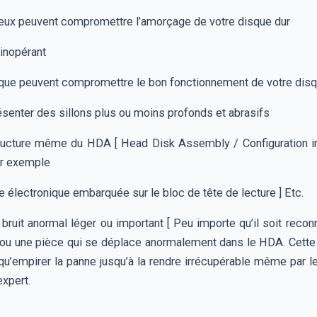
eux peuvent compromettre l’amorçage de votre disque dur
 inopérant
ique peuvent compromettre le bon fonctionnement de votre disq
ésenter des sillons plus ou moins profonds et abrasifs
structure même du HDA [ Head Disk Assembly / Configuration int
ar exemple
e électronique embarquée sur le bloc de tête de lecture ] Etc.
n bruit anormal léger ou important [ Peu importe qu’il soit reco
l ou une pièce qui se déplace anormalement dans le HDA. Cette s
u’empirer la panne jusqu’à la rendre irrécupérable même par le
expert.