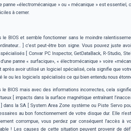
ne panne «électromécanique » ou « mécanique » est essentiel, ce
ciles à cerner.
ns le BIOS et semble fonctionner sans le moindre ralentissement
rdinateur... ] c’est peut-être bon signe. Vous pouvez juste av
spécialisés [ Convar PC Inspector, GetDataBack, R-Studio, Ste
t d’une panne « surfacique», « électromécanique » voire «mécan
t après avoir utilisé un logiciel spécialisé, cela signifie que v
 le ou les logiciels spécialisés ce qui bien entendu nous étonner
ns le BIOS mais avec des informations incorrectes, cela signi
ux [ impacts dans la surface magnétique entraînant l’inaccessi
] dans la SA [ System Area Zone système ou Piste Servo pour
ssaires au bon fonctionnement de votre disque dur. Elle n’est 
otalement corrompue, vous perdez par conséquent l’accès à
ble ! Les causes de cette situation peuvent provenir de déf