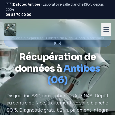
🇫🇷
Dafotec Antibes
· Laboratoire salle blanche ISO 5 depuis
2004
09 83 70 00 00
22 ans d'expertise · Centre de Nice · Alpes-Maritimes
(06)
Récupération de
données à
Antibes
(06)
Disque dur, SSD, smartphone, RAID, NAS. Dépôt
au centre de Nice, traitement en salle blanche
ISO 5. Diagnostic gratuit 24h, paiement intégral