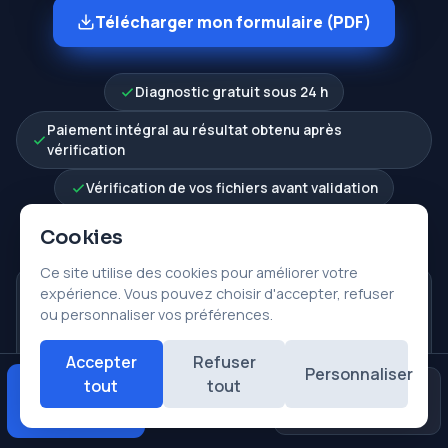
Télécharger mon formulaire (PDF)
Diagnostic gratuit sous 24 h
Paiement intégral au résultat obtenu après
vérification
Vérification de vos fichiers avant validation
Données 100 % confidentielles
Cookies
Ce site utilise des cookies pour améliorer votre
expérience. Vous pouvez choisir d'accepter, refuser
ou personnaliser vos préférences.
Déposer en centre
Centres de prise en charge partout en France.
Accepter
Refuser
Personnaliser
tout
tout
Diagnostic
Avis
Urgences
★★★★★
gratuit
Google
Enlèvement gratuit