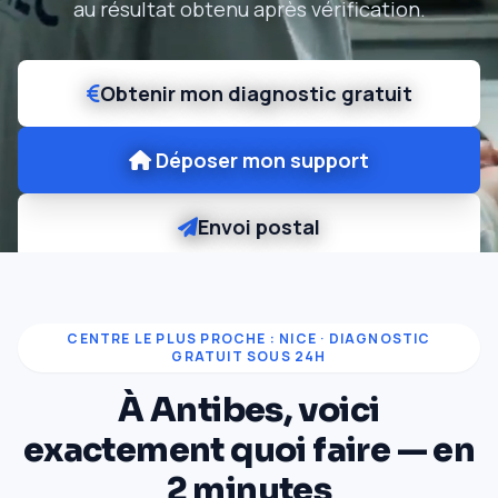
au résultat obtenu après vérification.
Obtenir mon diagnostic gratuit
Déposer mon support
Envoi postal
CENTRE LE PLUS PROCHE : NICE · DIAGNOSTIC
GRATUIT SOUS 24H
À Antibes, voici
exactement quoi faire — en
2 minutes