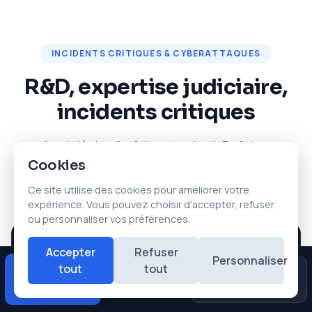
INCIDENTS CRITIQUES & CYBERATTAQUES
R&D, expertise judiciaire,
incidents critiques
Au-delà des forfaits standard, Dafotec
Cookies
intervient depuis 2004 sur des dossiers qui
sortent des protocoles connus.
Ce site utilise des cookies pour améliorer votre
expérience. Vous pouvez choisir d'accepter, refuser
ou personnaliser vos préférences.
Accepter
Refuser
CAS PUBLIC — SEPTEMBRE 2023
Personnaliser
tout
tout
Diagnostic
Avis
Urgences
★★★★★
Cyberattaque ransomware Black
gratuit
Google
Basta — Cristallerie Baccarat