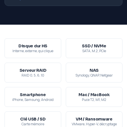
Disque dur HS
SSD / NVMe
Interne, externe, qui clique
SATA, M.2, PCIe
Serveur RAID
NAS
RAID 0, 5, 6, 10
Synology, QNAP, Netgear
Smartphone
Mac / MacBook
iPhone, Samsung, Android
Puce T2, M1, M2
Clé USB / SD
VM / Ransomware
Carte mémoire
VMware, Hyper-V, décryptage