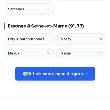
Sarcelles
95
Essonne & Seine-et-Marne (91, 77)
Évry-Courcouronnes
Massy
91
91
Meaux
Melun
77
77
Obtenir mon diagnostic gratuit