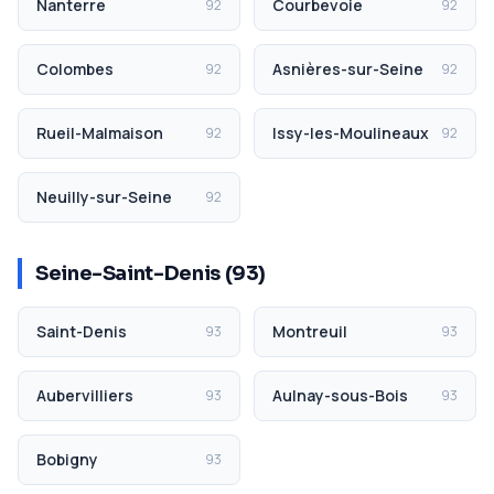
Nanterre
Courbevoie
92
92
Colombes
Asnières-sur-Seine
92
92
Rueil-Malmaison
Issy-les-Moulineaux
92
92
Neuilly-sur-Seine
92
Seine-Saint-Denis (93)
Saint-Denis
Montreuil
93
93
Aubervilliers
Aulnay-sous-Bois
93
93
Bobigny
93