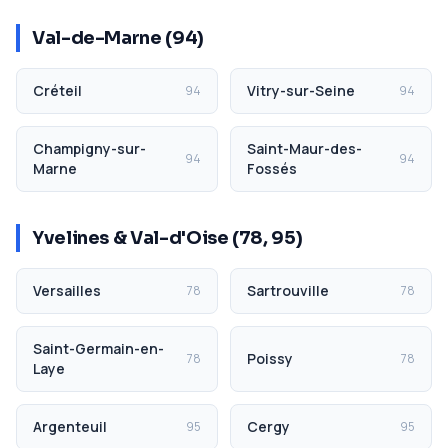
Val-de-Marne (94)
Créteil
Vitry-sur-Seine
94
94
Champigny-sur-
Saint-Maur-des-
94
94
Marne
Fossés
Yvelines & Val-d'Oise (78, 95)
Versailles
Sartrouville
78
78
Saint-Germain-en-
Poissy
78
78
Laye
Argenteuil
Cergy
95
95