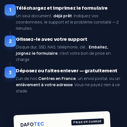
Téléchargez et imprimez le formulaire
1
Un seul document,
déjà prêt
. Indiquez vos
coordonnées, le support et le problème constaté — 2
minutes.
Glissez-le avec votre support
2
Disque dur, SSD, NAS, téléphone, clé…
Emballez,
joignez le formulaire
, c'est votre bon de prise en
charge.
Déposez ou faites enlever — gratuitement
3
L'un de nos
Centres en France
, un envoi postal, ou un
enlèvement à votre adresse
. Vous ne payez rien à ce
stade.
PRISE EN CHARGE
TEC
DAFO