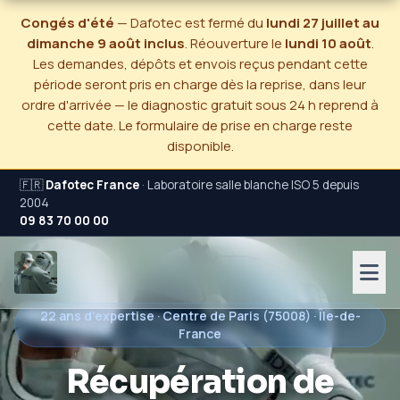
Congés d'été
— Dafotec est fermé du
lundi 27 juillet au
dimanche 9 août inclus
. Réouverture le
lundi 10 août
.
Les demandes, dépôts et envois reçus pendant cette
période seront pris en charge dès la reprise, dans leur
ordre d'arrivée — le diagnostic gratuit sous 24 h reprend à
cette date. Le formulaire de prise en charge reste
disponible.
🇫🇷
Dafotec France
· Laboratoire salle blanche ISO 5 depuis
2004
09 83 70 00 00
22 ans d'expertise · Centre de Paris (75008) · Île-de-
France
Récupération de