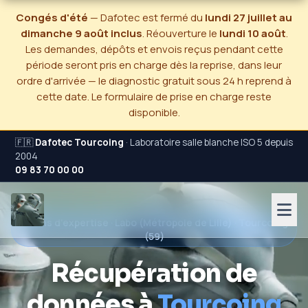
Congés d'été
— Dafotec est fermé du
lundi 27 juillet au
dimanche 9 août inclus
. Réouverture le
lundi 10 août
.
Les demandes, dépôts et envois reçus pendant cette
période seront pris en charge dès la reprise, dans leur
ordre d'arrivée — le diagnostic gratuit sous 24 h reprend à
cette date. Le formulaire de prise en charge reste
disponible.
🇫🇷
Dafotec Tourcoing
· Laboratoire salle blanche ISO 5 depuis
2004
09 83 70 00 00
22 ans d'expertise · Labo (Métropole de Lille) · Tourcoing
(59)
Récupération de
données à
Tourcoing