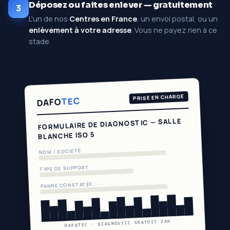
Déposez ou faites enlever — gratuitement
3
L'un de nos
Centres en France
, un envoi postal, ou un
enlèvement à votre adresse
. Vous ne payez rien à ce
stade.
PRISE EN CHARGE
TEC
DAFO
FORMULAIRE DE DIAGNOSTIC — SALLE
BLANCHE ISO 5
NOM / SOCIÉTÉ
TYPE DE SUPPORT
PANNE CONSTATÉE
DAFOTEC · DIAGNOSTIC GRATUIT 24H