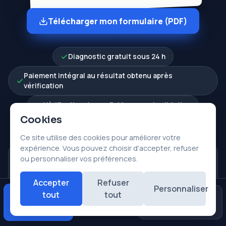
Télécharger mon formulaire (PDF)
Diagnostic gratuit sous 24 h
Paiement intégral au résultat obtenu après
vérification
Vérification de vos fichiers avant validation
Cookies
Données 100 % confidentielles
Ce site utilise des cookies pour améliorer votre
expérience. Vous pouvez choisir d'accepter, refuser
ou personnaliser vos préférences.
Déposer en centre
Centres de prise en charge partout en France.
Accepter
Refuser
Personnaliser
tout
tout
Diagnostic
Avis
Urgences
★★★★★
gratuit
Google