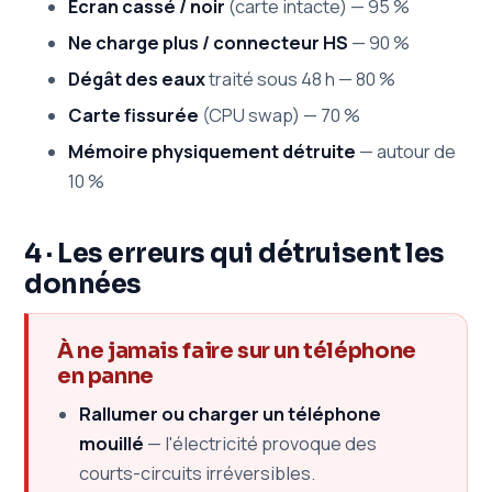
Écran cassé / noir
(carte intacte) — 95 %
Ne charge plus / connecteur HS
— 90 %
Dégât des eaux
traité sous 48 h — 80 %
Carte fissurée
(CPU swap) — 70 %
Mémoire physiquement détruite
— autour de
10 %
4 · Les erreurs qui détruisent les
données
À ne jamais faire sur un téléphone
en panne
Rallumer ou charger un téléphone
mouillé
— l'électricité provoque des
courts-circuits irréversibles.