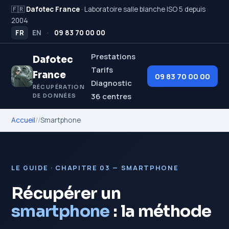
🇫🇷
Dafotec France
· Laboratoire salle blanche ISO 5 depuis
2004
FR
EN
·
09 83 70 00 00
Prestations
Dafotec
Tarifs
France
09 83 70 00 00
Diagnostic
RÉCUPÉRATION
36 centres
DE DONNÉES
Accueil
/
/
Smartphone
LE GUIDE · CHAPITRE 03 — SMARTPHONE
Récupérer un
smartphone
: la méthode